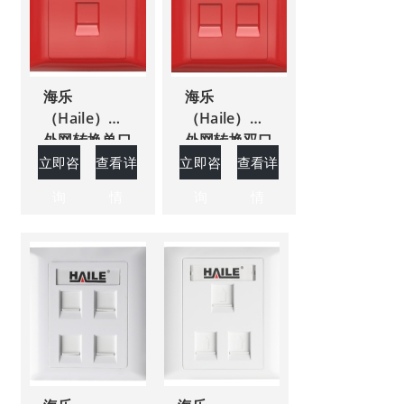
海乐
海乐
（Haile）内
（Haile）内
外网转换单口
外网转换双口
网络面板红、
网络面板红、
立即咨
查看详
立即咨
查看详
黄、绿三色可
黄、绿三色可
询
情
询
情
选
选