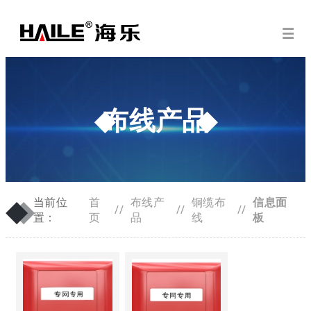
布线产品
◆
◆
当前位
首
布线产
铜缆布
信息面
//
//
//
置：
页
品
线
板