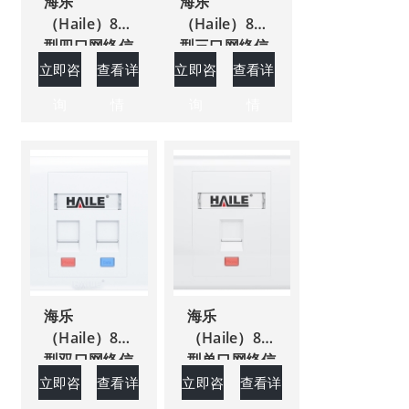
海乐
海乐
（Haile）86
（Haile）86
型四口网络信
型三口网络信
息面板/网线
息面板/网线
立即咨
查看详
立即咨
查看详
插座/电脑插
插座/电脑插
询
情
询
情
座/网络信息
座/网络信息
插座 白色HT-
插座 白色HT-
8604 十个装
8603 十个装
海乐
海乐
（Haile）86
（Haile）86
型双口网络信
型单口网络信
息面板HT-
息面板HT-
立即咨
查看详
立即咨
查看详
8602 网线插
8601 网线插