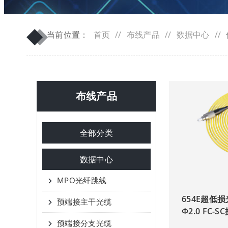
◆
◆
当前位置：
首页
//
布线产品
//
数据中心
//
布线产品
全部分类
数据中心
MPO光纤跳线
654E超低
预端接主干光缆
Φ2.0 FC-
预端接分支光缆