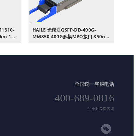
M1310-
HAILE 光模块QSFP-DD-400G-
2km 1个
MM850 400G多模MPO接口 850nm
兴思科
100m1个带DDM兼容华为H3C锐捷
中兴思科
全国统一客服电话
400-689-0816
24小时免费咨询