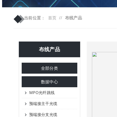
◆
◆
当前位置：
首页
//
布线产品
布线产品
全部分类
数据中心
MPO光纤跳线
预端接主干光缆
预端接分支光缆