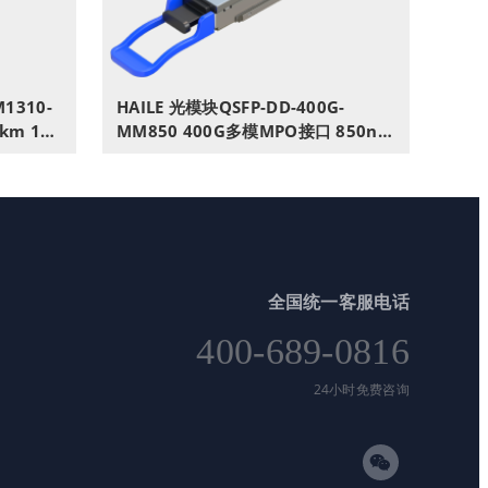
M1310-
HAILE 光模块QSFP-DD-400G-
2km 1个
MM850 400G多模MPO接口 850nm
兴思科
100m1个带DDM兼容华为H3C锐捷
中兴思科
全国统一客服电话
400-689-0816
24小时免费咨询