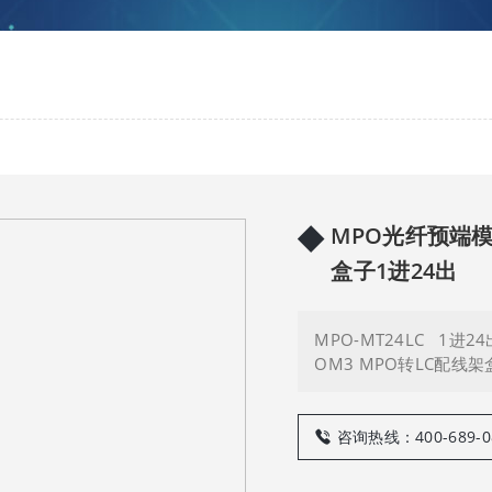
◆
MPO光纤预端模
盒子1进24出
MPO-MT24LC 1进2
OM3 MPO转LC配线架盒
咨询热线：400-689-0