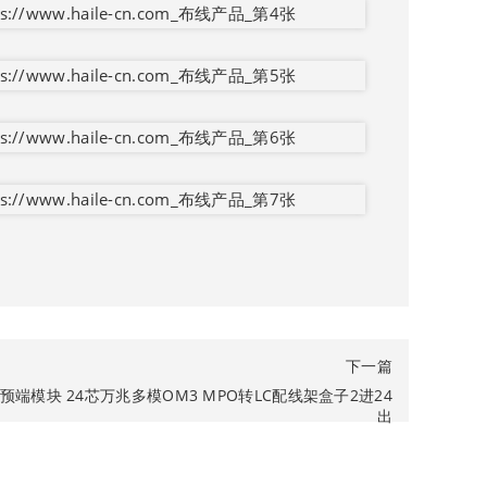
下一篇
预端模块 24芯万兆多模OM3 MPO转LC配线架盒子2进24
出