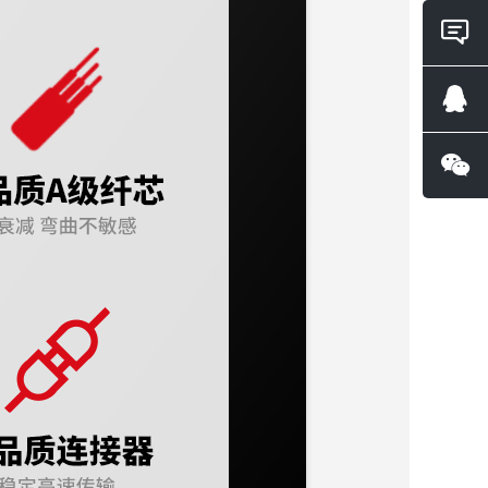
在线
询
QQ咨
微信
询