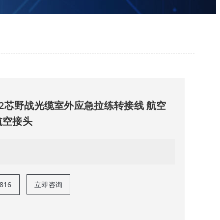
单模2芯野战光缆室外应急拉练转接线 航空
航空接头
816
立即咨询