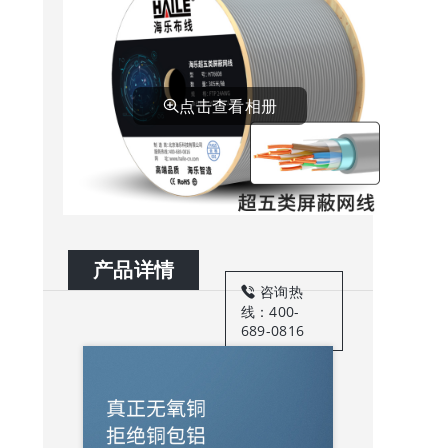
（Haile）超
五类网线
HT6608 无氧
铜0.5线芯 单
点击查看相册
屏蔽网线 POE
供电 灰色 305
米
产品详情
咨询热
线：400-
689-0816
立即咨询