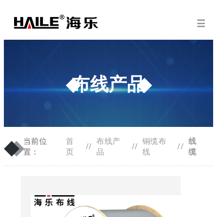
布线产品
◆
◆
当前位
首
布线产
铜缆布
线
//
//
//
置：
页
品
线
缆
◆
海乐