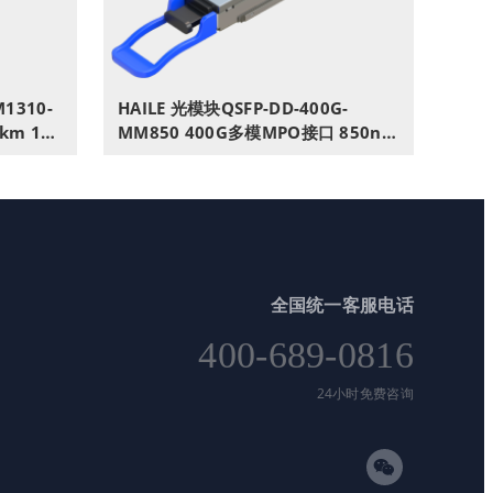
M1310-
HAILE 光模块QSFP-DD-400G-
2km 1个
MM850 400G多模MPO接口 850nm
兴思科
100m1个带DDM兼容华为H3C锐捷
中兴思科
全国统一客服电话
400-689-0816
24小时免费咨询