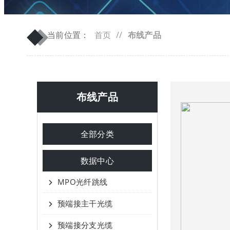
◆
◆
当前位置：
首页
//
布线产品
布线产品
全部分类
数据中心
MPO光纤跳线
预端接主干光缆
预端接分支光缆