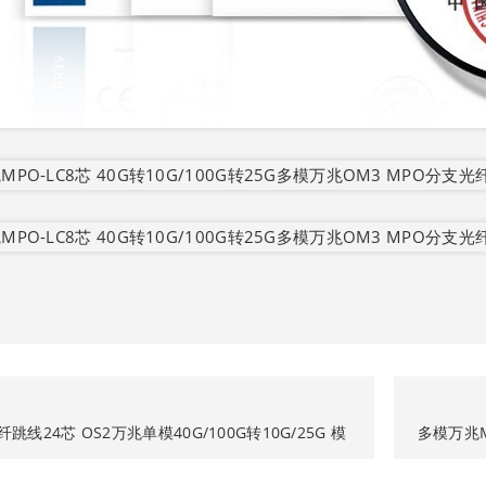
纤跳线24芯 OS2万兆单模40G/100G转10G/25G 模
多模万兆MP