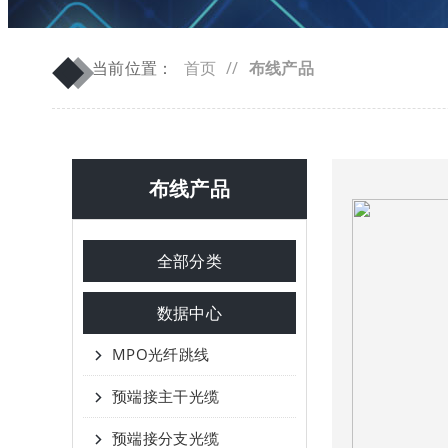
◆
◆
当前位置：
首页
//
布线产品
布线产品
全部分类
数据中心
MPO光纤跳线
预端接主干光缆
预端接分支光缆