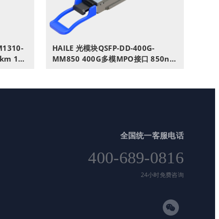
M1310-
HAILE 光模块QSFP-DD-400G-
2km 1个
MM850 400G多模MPO接口 850nm
兴思科
100m1个带DDM兼容华为H3C锐捷
中兴思科
全国统一客服电话
400-689-0816
24小时免费咨询