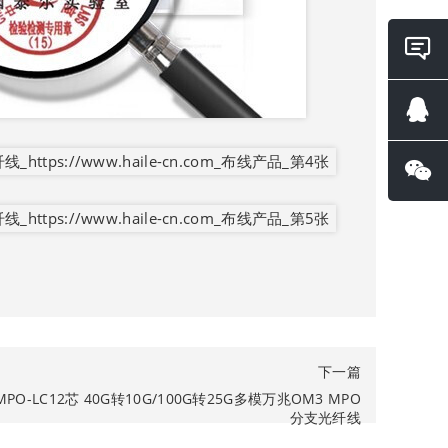
在线
询
QQ咨
微信
询
下一篇
O-LC12芯 40G转10G/100G转25G多模万兆OM3 MPO
分支光纤线