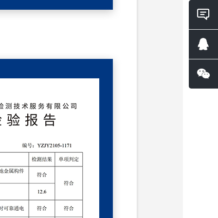
在线
询
QQ咨
微信
询