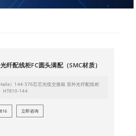
外光纤配线柜FC圆头满配（SMC材质）
（Haile）144-576芯芯光缆交接箱 室外光纤配线柜
T810-144
816
立即咨询