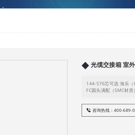
◆
光缆交接箱 室
144-576芯可选 海乐
FC圆头满配（SMC材质）H
咨询热线：400-689-0