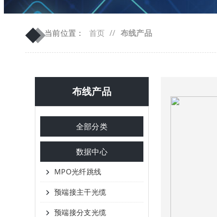
◆
◆
当前位置：
首页
//
布线产品
布线产品
全部分类
数据中心
MPO光纤跳线
预端接主干光缆
预端接分支光缆