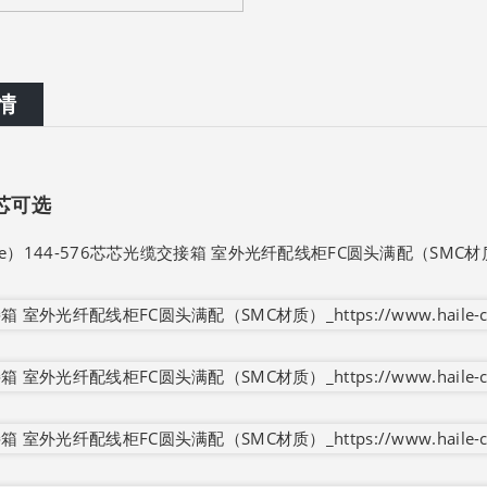
情
6芯可选
le）144-576芯芯光缆交接箱 室外光纤配线柜FC圆头满配（SMC材质）