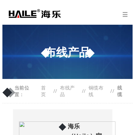
布线产品
◆
◆
当前位
首
布线产
铜缆布
线
//
//
//
置：
页
品
线
缆
◆
海乐