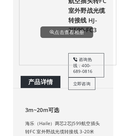
航空插头转FC
室外野战光缆
转接线 HJ-
2J599-FC3
点击查看相册
咨询热
线：400-
689-0816
产品详情
立即咨询
3m~20m可选
海乐（Haile）两芯2芯J599航空插头
转FC 室外野战光缆转接线 3-20米