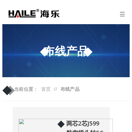
布线产品
◆
◆
当前位置：
首页
//
布线产品
◆
两芯2芯J599