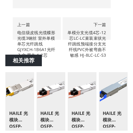
上一篇
下一篇
电信级皮线光缆蝶形
单模分支光缆4芯-12
光缆3钢丝 室外单模
芯LC-LC束装束状光
单芯光纤跳线
纤跳线预端接分支光
GJYXCH-1B6A1光纤
纤线PVC外被弯曲不
入户 黑色 1-2芯
敏感 HJ-8LC-LC-S3
相关推荐
HAILE 光
HAILE 光
HAILE 光
HAILE 光
模块
模块
模块
模块
OSFP-
OSFP-
OSFP-
QSFP-
800G-
800G-
800G-
DD-