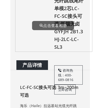
光纤跳线尾纤
单模2芯LC-
FC-SC接头可
选 低烟无卤
点击查看相册
GYFJH 2B1.3
HJ-2LC-LC-
SL3
产品详情
咨询热
线：400-
689-0816
LC-FC-SC接头可选 3m~200m
立即咨询
可选
海乐（Haile）拉远基站光缆光纤跳