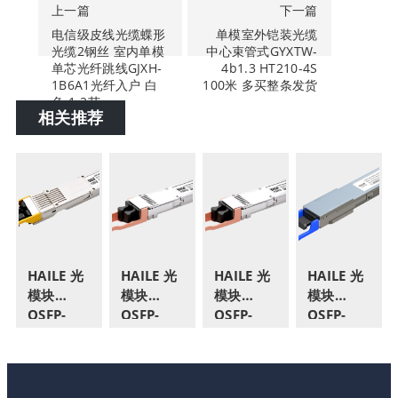
上一篇
下一篇
电信级皮线光缆蝶形
单模室外铠装光缆
光缆2钢丝 室内单模
中心束管式GYXTW-
单芯光纤跳线GJXH-
4b1.3 HT210-4S
1B6A1光纤入户 白
100米 多买整条发货
色 1-2芯
相关推荐
HAILE 光
HAILE 光
HAILE 光
HAILE 光
模块
模块
模块
模块
OSFP-
OSFP-
OSFP-
QSFP-
800G-
800G-
800G-
DD-
SM1310
SM1310-
SM1310-
400G-
800G多模
10 800G
2 800G单
MM850
MPO接口
单模LC口
模LC口
400G多模