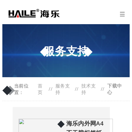
服务支持
◆
◆
当前位
首
服务支
技术支
下载中
//
//
//
置：
页
持
持
心
◆
海乐内外网A4