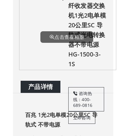
纤收发器交换
机1光2电单模
20公里SC 导
轨式光电转换
点击查看相册
器不带电源
HG-1500-3-
1S
产品详情
咨询热
线：400-
689-0816
百兆 1光2电单模20公里SC 导
立即咨询
轨式 不带电源