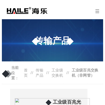
传输产品
当前
◆
◆
首
传输
工业级
工业级百兆交换
位
//
//
//
页
产品
交换机
机（非网管）
置：
◆
工业级百兆光