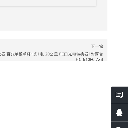
下一篇
器 百兆单模单纤1光1电 20公里 FC口光电转换器1对两台
HC-610FC-A/B
在线
询
QQ咨