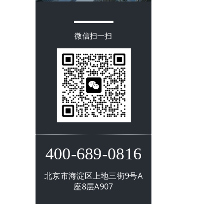
微信扫一扫
400-689-0816
北京市海淀区上地三街9号A
座8层A907