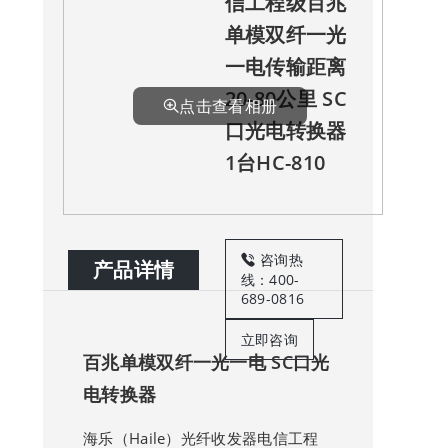
信工程级百兆
单模双纤一光
一电传输距离
20-80公里 SC
点击查看相册
口光电转换器
1台HC-810
咨询热
产品详情
线：400-
689-0816
立即咨询
百兆单模双纤一光一电 SC口光
电转换器
海乐（Haile）光纤收发器电信工程